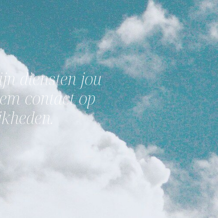
jn diensten jou
eem contact op
jkheden.