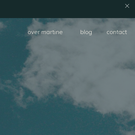
over martine
blog
contact