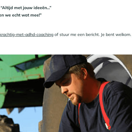
“Altijd met jouw ideeën…”
en we echt wat mee!”
enkrachtig-met-adhd-coaching
of stuur me een bericht. Je bent welkom.