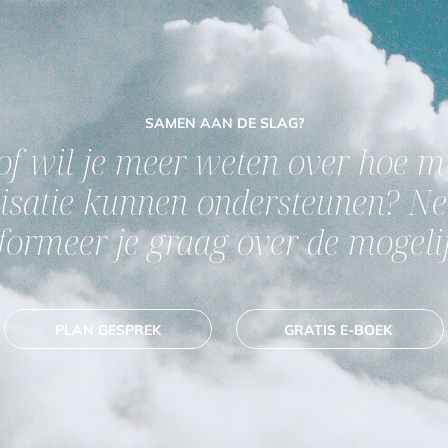
SAMEN AAN DE SLAG?
of wil je meer weten over hoe mi
nisatie kunnen ondersteunen? N
nformeer je graag over de mogeli
PLAN GESPREK
GRATIS E-BOEK