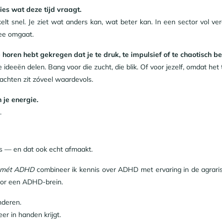
ies wat deze tijd vraagt.
akelt snel. Je ziet wat anders kan, wat beter kan. In een sector vol 
mee omgaat.
e horen hebt gekregen dat je te druk, te impulsief of te chaotisch b
 ideeën delen. Bang voor die zucht, die blik. Of voor jezelf, omdat he
achten zit zóveel waardevols.
 je energie.
.
is — en dat ook echt afmaakt.
 mét ADHD
combineer ik kennis over ADHD met ervaring in de agrari
voor een ADHD-brein.
nderen.
er in handen krijgt.