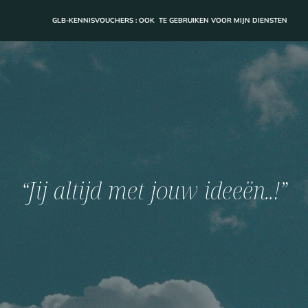
GLB-KENNISVOUCHERS : OOK TE GEBRUIKEN VOOR MIJN DIENSTEN
“Jij altijd met jouw ideeën..!”