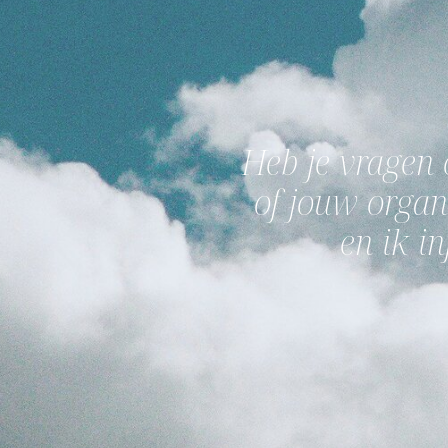
Heb je vragen 
of jouw orga
en ik i