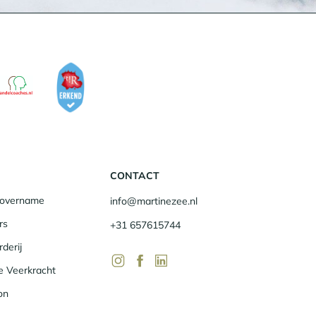
CONTACT
fsovername
info@martinezee.nl
rs
+31 657615744
derij
ke Veerkracht
on